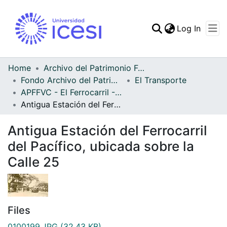
(curren
Log In
Communities & Collec
All of DSpace
Home
Archivo del Patrimonio Fotográfico y Fílmico del Valle del Cauca
Fondo Archivo del Patrimonio Fotográfico y Fílmico del Valle del Cauca
El Transporte
Statistics
APFFVC - El Ferrocarril - Patrimonial
Antigua Estación del Ferrocarril del Pacífico, ubicada sobre la Calle 25
Antigua Estación del Ferrocarril
del Pacífico, ubicada sobre la
Calle 25
Files
0100199.JPG
(32.43 KB)