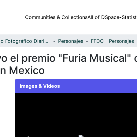
Communities & Collections
All of DSpace
Statist
Fondo Fotográfico Diario Occidente
Personajes
o el premio "Furia Musical"
en Mexico
Images & Videos
Slide 1 of 1