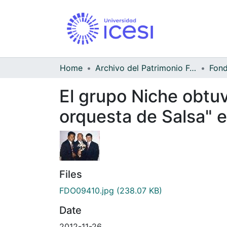
Home
Archivo del Patrimonio Fotográfico y Fílmico del Valle del Cauca
El grupo Niche obtuv
orquesta de Salsa" 
Files
FDO09410.jpg
(238.07 KB)
Date
2012-11-26