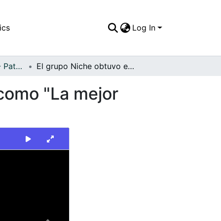
ics
Log In
FFDO - Personajes - Patrimonial
El grupo Niche obtuvo el premio "Furia Musical" como "La mejor orquesta de Salsa" en Mexico
 como "La mejor