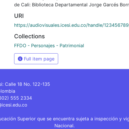
de Cali: Biblioteca Departamental Jorge Garcés Borr
URI
https://audiovisuales.icesi.edu.co/handle/12345678
Collections
FFDO - Personajes - Patrimonial
Full item page
si: Calle 18 No. 122-135
olombia
(602) 555 2334
@icesi.edu.co
ucación Superior que se encuentra sujeta a inspección y vi
Nacional.