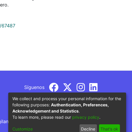
ero.
9/67487
Síguenos
We collect and process your personal information for the
following purposes:
Authentication, Preferences,
Acknowledgement and Statistics
.
To learn more, please read our
privacy policy
.
gilancia por parte del Ministerio de Educación
Customize
Decline
That's ok