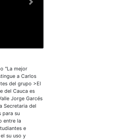
Next
mo "La mejor
stingue a Carlos
tes del grupo >El
le del Cauca es
Valle Jorge Garcés
a Secretaria del
s para su
 entre la
tudiantes e
 el su uso y