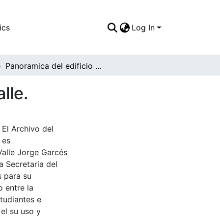
ics
Log In
Panoramica del edificio de la beneficiencia del Valle.
lle.
 El Archivo del
 es
Valle Jorge Garcés
a Secretaria del
s para su
 entre la
tudiantes e
 el su uso y