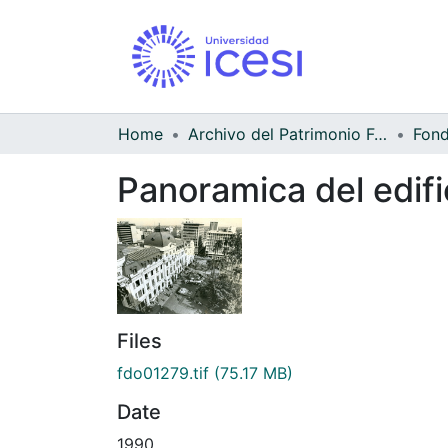
Home
Archivo del Patrimonio Fotográfico y Fílmico del Valle del Cauca
Panoramica del edific
Files
fdo01279.tif
(75.17 MB)
Date
1990