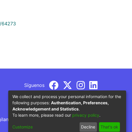
9/64273
Síguenos
We collect and process your personal information for the
following purposes:
Authentication, Preferences,
Acknowledgement and Statistics
.
To learn more, please read our
privacy policy
.
gilancia por parte del Ministerio de Educación
Customize
Decline
That's ok