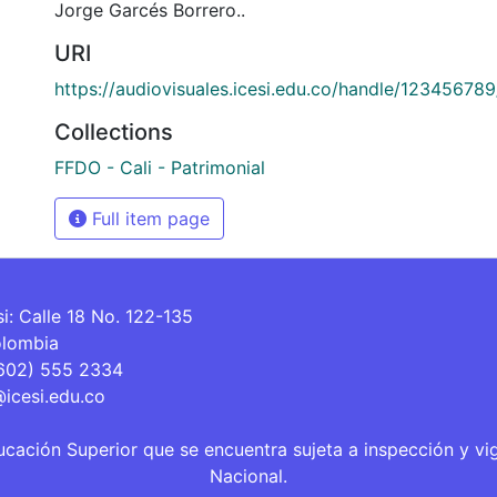
Jorge Garcés Borrero..
URI
https://audiovisuales.icesi.edu.co/handle/12345678
Collections
FFDO - Cali - Patrimonial
Full item page
si: Calle 18 No. 122-135
olombia
(602) 555 2334
@icesi.edu.co
ucación Superior que se encuentra sujeta a inspección y vi
Nacional.