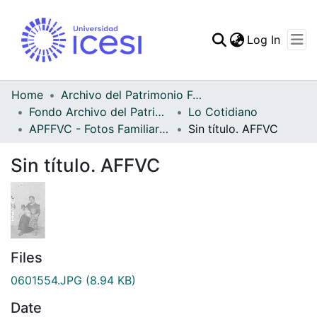
(curren
Log In
Communities & Collec
All of DSpace
Home
Archivo del Patrimonio Fotográfico y Fílmico del Valle del Cauca
Fondo Archivo del Patrimonio Fotográfico y Fílmico del Valle del Cauca
Lo Cotidiano
Statistics
APFFVC - Fotos Familiares - Patrimonial
Sin título. AFFVC
Sin título. AFFVC
Files
0601554.JPG
(8.94 KB)
Date