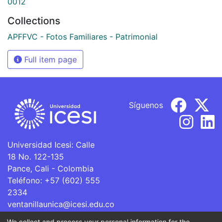
0012
Collections
APFFVC - Fotos Familiares - Patrimonial
Full item page
Síguenos
Universidad Icesi: Calle
18 No. 122-135
Pance, Cali - Colombia
Teléfono: +57 (602) 555
2334
ventanillaunica@icesi.edu.co
We collect and process your personal information for the