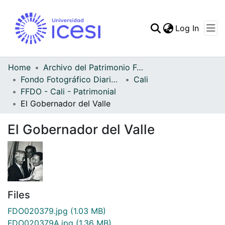
(curren
Log In
Communities & Collec
All of DSpace
Home
Archivo del Patrimonio Fotográfico y Fílmico del Valle del Cauca
Fondo Fotográfico Diario Occidente
Cali
Statistics
FFDO - Cali - Patrimonial
El Gobernador del Valle
El Gobernador del Valle
Files
FDO020379.jpg
(1.03 MB)
FDO020379A.jpg
(1.36 MB)