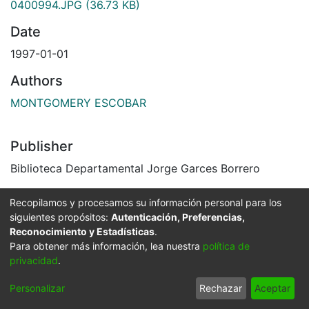
0400994.JPG
(36.73 KB)
Date
1997-01-01
Authors
MONTGOMERY ESCOBAR
Publisher
Biblioteca Departamental Jorge Garces Borrero
Description
Recopilamos y procesamos su información personal para los
Zona urbana municipio de Ulloa, calle Hoyo Frío, al
siguientes propósitos:
Autenticación, Preferencias,
Reconocimiento y Estadísticas
.
fondo se divisa la iglesia de San José.
Para obtener más información, lea nuestra
política de
El Archivo del Patrimonio Fotográfico y Fílmico del
privacidad
.
Valle del Cauca es responsabilidad de la Biblioteca
Departamental del Valle Jorge Garcés Borrero, por
Personalizar
Rechazar
Aceptar
convenio de cooperación suscrito con la Secretaria