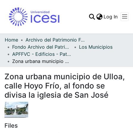
(curren
Log In
Communities & Collec
All of DSpace
Home
Archivo del Patrimonio Fotográfico y Fílmico del Valle del Cauca
Fondo Archivo del Patrimonio Fotográfico y Fílmico del Valle del Cauca
Los Municipios
Statistics
APFFVC - Edificios - Patrimonial
Zona urbana municipio de Ulloa, calle Hoyo Frío, al fondo se divisa la iglesia de San José
Zona urbana municipio de Ulloa,
calle Hoyo Frío, al fondo se
divisa la iglesia de San José
Files