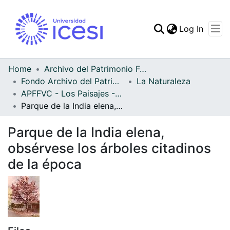
(curren
Log In
Communities & Collec
All of DSpace
Home
Archivo del Patrimonio Fotográfico y Fílmico del Valle del Cauca
Fondo Archivo del Patrimonio Fotográfico y Fílmico del Valle del Cauca
La Naturaleza
Statistics
APFFVC - Los Paisajes - Patrimonial
Parque de la India elena, obsérvese los árboles citadinos de la época
Parque de la India elena,
obsérvese los árboles citadinos
de la época