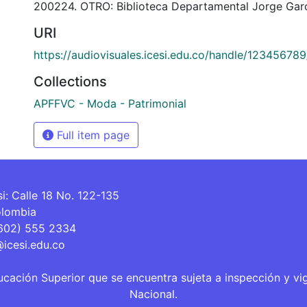
200224. OTRO: Biblioteca Departamental Jorge Garc
URI
https://audiovisuales.icesi.edu.co/handle/12345678
Collections
APFFVC - Moda - Patrimonial
Full item page
si: Calle 18 No. 122-135
olombia
(602) 555 2334
@icesi.edu.co
ucación Superior que se encuentra sujeta a inspección y vi
Nacional.