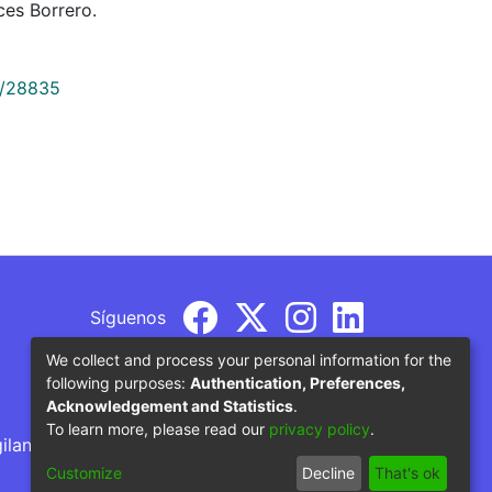
es Borrero.
9/28835
Síguenos
We collect and process your personal information for the
following purposes:
Authentication, Preferences,
Acknowledgement and Statistics
.
To learn more, please read our
privacy policy
.
gilancia por parte del Ministerio de Educación
Customize
Decline
That's ok