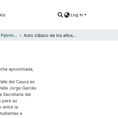
ics
Log In
APFFVC - Moda - Patrimonial
Auto clásico de los años 30
Fecha aproximada,
Valle del Cauca es
Valle Jorge Garcés
a Secretaria del
s para su
 entre la
tudiantes e