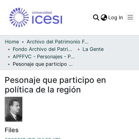
(curren
Log In
Communities & Collec
All of DSpace
Home
Archivo del Patrimonio Fotográfico y Fílmico del Valle del Cauca
Fondo Archivo del Patrimonio Fotográfico y Fílmico del Valle del Cauca
La Gente
Statistics
APFFVC - Personajes - Patrimonial
Pesonaje que participo en política de la región
Pesonaje que participo en
política de la región
Files