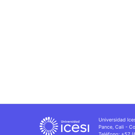
Universidad Ice
Pance, Cali - C
Teléfono: +57 