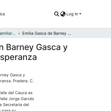
ics
Log In
APFFVC - Fotos Familiares - Patrimonial
Emilia Gasca de Barney en compañía de Benjamín Barney Gasca y otros niños por identificar; paseo en la finca La Esperanza
n Barney Gasca y
 Esperanza
arney Gasca y
eranza. Pradera. C.
Valle del Cauca es
Valle Jorge Garcés
a Secretaria del
s para su