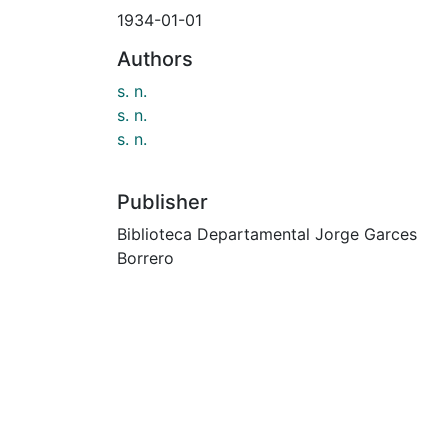
1934-01-01
Authors
s. n.
s. n.
s. n.
Publisher
Biblioteca Departamental Jorge Garces
Borrero