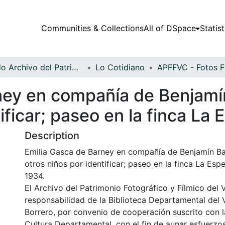
Communities & Collections
All of DSpace
Statist
Fondo Archivo del Patrimonio Fotográfico y Fílmico del Valle del Cauca
Lo Cotidiano
ney en compañía de Benjamí
ificar; paseo en la finca La
Description
Emilia Gasca de Barney en compañía de Benjamín B
otros niños por identificar; paseo en la finca La Esp
1934.
El Archivo del Patrimonio Fotográfico y Fílmico del 
responsabilidad de la Biblioteca Departamental del 
Borrero, por convenio de cooperación suscrito con l
Cultura Departamental, con el fin de aunar esfuerzo