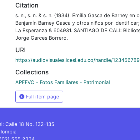
Citation
s. n., s. n. & s. n. (1934). Emilia Gasca de Barney en
Benjamín Barney Gasca y otros niños por identificar;
La Esperanza & 604931. SANTIAGO DE CALI: Bibliot
Jorge Garces Borrero.
URI
https://audiovisuales.icesi.edu.co/handle/12345678
Collections
APFFVC - Fotos Familiares - Patrimonial
Full item page
si: Calle 18 No. 122-135
olombia
(602) 555 2334