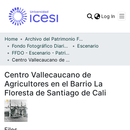
(curren
Log In
Communities & Collec
All of DSpace
Home
Archivo del Patrimonio Fotográfico y Fílmico del Valle del Cauca
Fondo Fotográfico Diario Occidente
Escenario
Statistics
FFDO - Escenario - Patrimonial
Centro Vallecaucano de Agricultores en el Barrio La Floresta de Santiago de Cali
Centro Vallecaucano de
Agricultores en el Barrio La
Floresta de Santiago de Cali
Files