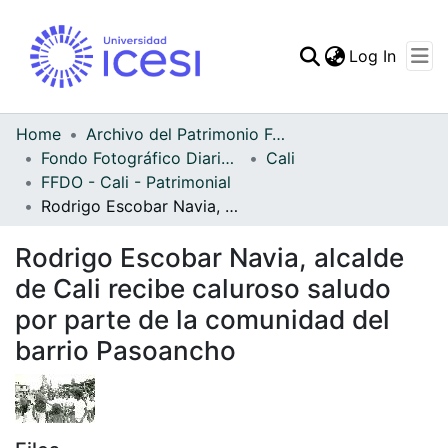
(curren
Log In
Communities & Collec
All of DSpace
Home
Archivo del Patrimonio Fotográfico y Fílmico del Valle del Cauca
Fondo Fotográfico Diario Occidente
Cali
Statistics
FFDO - Cali - Patrimonial
Rodrigo Escobar Navia, alcalde de Cali recibe caluroso saludo por parte de la comunidad del barrio Pasoancho
Rodrigo Escobar Navia, alcalde
de Cali recibe caluroso saludo
por parte de la comunidad del
barrio Pasoancho