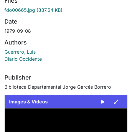
Files
fdo00665.jpg
(837.54 KB)
Date
1979-09-08
Authors
Guerrero, Luis
Diario Occidente
Publisher
Biblioteca Departamental Jorge Garcés Borrero
Images & Videos
Slide 1 of 1