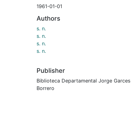
1961-01-01
Authors
s. n.
s. n.
s. n.
s. n.
Publisher
Biblioteca Departamental Jorge Garces
Borrero