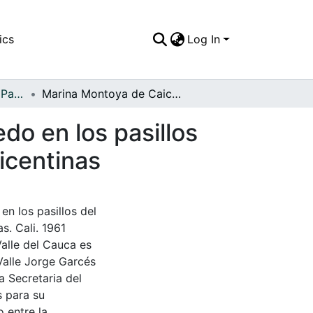
ics
Log In
APFFVC - El Pueblo - Patrimonial
Marina Montoya de Caicedo y su hija Stella Caicedo en los pasillos del Colegio Sagrado Corazón de las Hermanas Vicentinas
do en los pasillos
icentinas
n los pasillos del
. Cali. 1961
Valle del Cauca es
Valle Jorge Garcés
a Secretaria del
s para su
 entre la