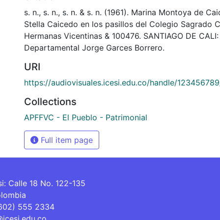
s. n., s. n., s. n. & s. n. (1961). Marina Montoya de Ca
Stella Caicedo en los pasillos del Colegio Sagrado 
Hermanas Vicentinas & 100476. SANTIAGO DE CALI: 
Departamental Jorge Garces Borrero.
URI
https://audiovisuales.icesi.edu.co/handle/12345678
Collections
APFFVC - El Pueblo - Patrimonial
Full item page
si: Calle 18 No. 122-135
olombia
(602) 555 2334
@icesi.edu.co