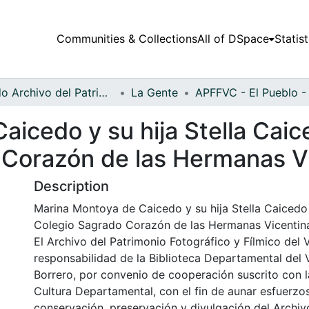
Communities & Collections
All of DSpace
Statist
Fondo Archivo del Patrimonio Fotográfico y Fílmico del Valle del Cauca
La Gente
icedo y su hija Stella Caice
 Corazón de las Hermanas V
Description
Marina Montoya de Caicedo y su hija Stella Caicedo e
Colegio Sagrado Corazón de las Hermanas Vicentinas
El Archivo del Patrimonio Fotográfico y Fílmico del 
responsabilidad de la Biblioteca Departamental del 
Borrero, por convenio de cooperación suscrito con l
Cultura Departamental, con el fin de aunar esfuerzo
conservación, preservación y divulgación del Archivo