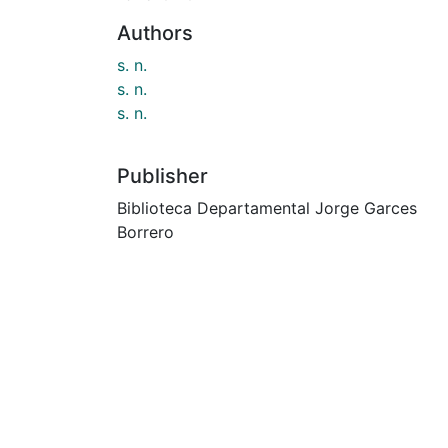
Authors
s. n.
s. n.
s. n.
Publisher
Biblioteca Departamental Jorge Garces
Borrero