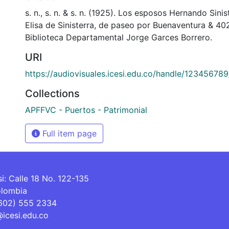
s. n., s. n. & s. n. (1925). Los esposos Hernando Sin
Elisa de Sinisterra, de paseo por Buenaventura & 4
Biblioteca Departamental Jorge Garces Borrero.
URI
https://audiovisuales.icesi.edu.co/handle/12345678
Collections
APFFVC - Puertos - Patrimonial
Full item page
si: Calle 18 No. 122-135
olombia
(602) 555 2334
@icesi.edu.co