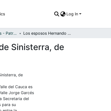
ics
Log In
APFFVC - Puertos - Patrimonial
Los esposos Hernando Sinisterra Gómez y Elisa de Sinisterra, de paseo por Buenaventura
e Sinisterra, de
nisterra, de
Valle del Cauca es
Valle Jorge Garcés
a Secretaria del
s para su
 entre la