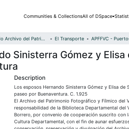
Communities & Collections
All of DSpace
Statist
Fondo Archivo del Patrimonio Fotográfico y Fílmico del Valle del Cauca
El Transporte
 Sinisterra Gómez y Elisa d
tura
Description
Los esposos Hernando Sinisterra Gómez y Elisa de Si
paseo por Buenaventura. C. 1.925
El Archivo del Patrimonio Fotográfico y Fílmico del 
responsabilidad de la Biblioteca Departamental del 
Borrero, por convenio de cooperación suscrito con l
Cultura Departamental, con el fin de aunar esfuerzo
conservación, preservación y divulgación del Archivo