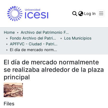
(curren
Log In
Communities & Collec
All of DSpace
Home
Archivo del Patrimonio Fotográfico y Fílmico del Valle del Cauca
Fondo Archivo del Patrimonio Fotográfico y Fílmico del Valle del Cauca
Los Municipios
Statistics
APFFVC - Ciudad - Patrimonial
El día de mercado normalmente se realizaba alrededor de la plaza principal
El día de mercado normalmente
se realizaba alrededor de la plaza
principal
Files