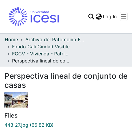
(curren
Log In
Communities & Collec
All of DSpace
Home
Archivo del Patrimonio Fotográfico y Fílmico del Valle del Cauca
Fondo Cali Ciudad Visible
Statistics
FCCV - Vivienda - Patrimonial
Perspectiva lineal de conjunto de casas
Perspectiva lineal de conjunto de
casas
Files
443-27.jpg
(65.82 KB)