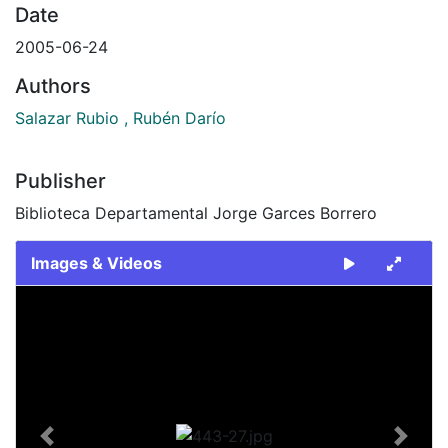
Date
2005-06-24
Authors
Salazar Rubio , Rubén Darío
Publisher
Biblioteca Departamental Jorge Garces Borrero
Images & Videos
Slide 1 of 1
Previous
Next