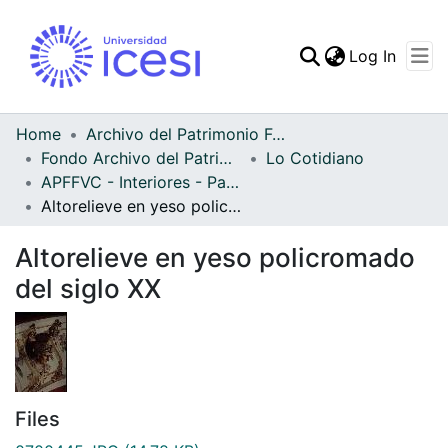
(curren
Log In
Communities & Collec
All of DSpace
Home
Archivo del Patrimonio Fotográfico y Fílmico del Valle del Cauca
Fondo Archivo del Patrimonio Fotográfico y Fílmico del Valle del Cauca
Lo Cotidiano
Statistics
APFFVC - Interiores - Patrimonial
Altorelieve en yeso policromado del siglo XX
Altorelieve en yeso policromado
del siglo XX
Files