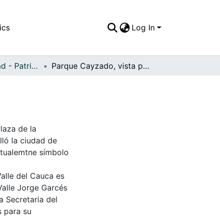
ics
Log In
APFFVC - Ciudad - Patrimonial
Parque Cayzado, vista parcial
laza de la
lló la ciudad de
Actualemtne símbolo
Valle del Cauca es
Valle Jorge Garcés
a Secretaria del
s para su