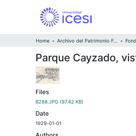
Home
Archivo del Patrimonio Fotográfico y Fílmico del Valle del Cauca
Parque Cayzado, vist
Files
B288.JPG
(97.42 KB)
Date
1929-01-01
Authors