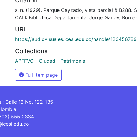
Citation
s. n. (1929). Parque Cayzado, vista parcial & B288
CALI: Biblioteca Departamental Jorge Garces Borrer
URI
https://audiovisuales.icesi.edu.co/handle/12345678
Collections
APFFVC - Ciudad - Patrimonial
Full item page
si: Calle 18 No. 122-135
olombia
(602) 555 2334
@icesi.edu.co