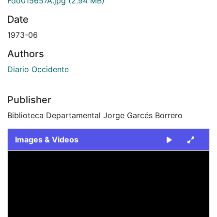
Fdo015657A.jpg
(2.94 MB)
Date
1973-06
Authors
Diario Occidente
Publisher
Biblioteca Departamental Jorge Garcés Borrero
Images & Videos
Slide 1 of 2