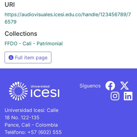
URI
https://audiovisuales.icesi.edu.co/handle/123456789/7
6579
Collections
FFDO - Cali - Patrimonial
Full item page
Síguenos
Universidad Icesi: Calle
18 No. 122-135
Pance, Cali - Colombia
Teléfono: +57 (602) 555