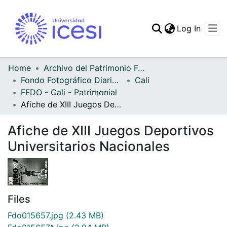
(curren
Log In
Communities & Collec
All of DSpace
Home
Archivo del Patrimonio Fotográfico y Fílmico del Valle del Cauca
Fondo Fotográfico Diario Occidente
Cali
Statistics
FFDO - Cali - Patrimonial
Afiche de XIII Juegos Deportivos Universitarios Nacionales
Afiche de XIII Juegos Deportivos
Universitarios Nacionales
Files
Fdo015657.jpg
(2.43 MB)