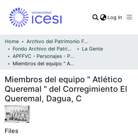
(curren
Log In
Communities & Collec
All of DSpace
Home
Archivo del Patrimonio Fotográfico y Fílmico del Valle del Cauca
Fondo Archivo del Patrimonio Fotográfico y Fílmico del Valle del Cauca
La Gente
Statistics
APFFVC - Personajes - Patrimonial
Miembros del equipo " Atlético Queremal " del Corregimiento El Queremal, Dagua, C
Miembros del equipo " Atlético
Queremal " del Corregimiento El
Queremal, Dagua, C
Files