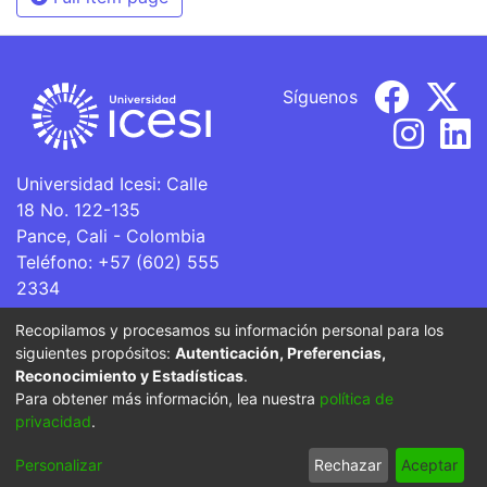
Síguenos
Universidad Icesi: Calle
18 No. 122-135
Pance, Cali - Colombia
Teléfono: +57 (602) 555
2334
ventanillaunica@icesi.edu.co
Recopilamos y procesamos su información personal para los
siguientes propósitos:
Autenticación, Preferencias,
La Universidad Icesi es una Institución de Educación
Reconocimiento y Estadísticas
.
Superior que se encuentra sujeta a inspección y vigilancia
Para obtener más información, lea nuestra
política de
por parte del Ministerio de Educación Nacional.
privacidad
.
Cookie
Privacy
End User
Send
Personalizar
Rechazar
Aceptar
settings
policy
Agreement
Feedback