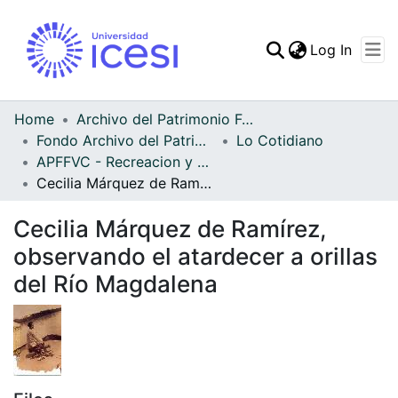
(curren
Log In
Communities & Collec
All of DSpace
Home
Archivo del Patrimonio Fotográfico y Fílmico del Valle del Cauca
Fondo Archivo del Patrimonio Fotográfico y Fílmico del Valle del Cauca
Lo Cotidiano
Statistics
APFFVC - Recreacion y Paseo - Patrimonial
Cecilia Márquez de Ramírez, observando el atardecer a orillas del Río Magdalena
Cecilia Márquez de Ramírez,
observando el atardecer a orillas
del Río Magdalena