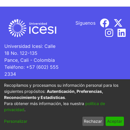
Síguenos
Universidad Icesi: Calle
18 No. 122-135
Pance, Cali - Colombia
Teléfono: +57 (602) 555
2334
ventanillaunica@icesi.edu.co
Recopilamos y procesamos su información personal para los
siguientes propósitos:
Autenticación, Preferencias,
La Universidad Icesi es una Institución de Educación
Reconocimiento y Estadísticas
.
Superior que se encuentra sujeta a inspección y vigilancia
Para obtener más información, lea nuestra
política de
por parte del Ministerio de Educación Nacional.
privacidad
.
Cookie
Privacy
End User
Send
Personalizar
Rechazar
Aceptar
settings
policy
Agreement
Feedback