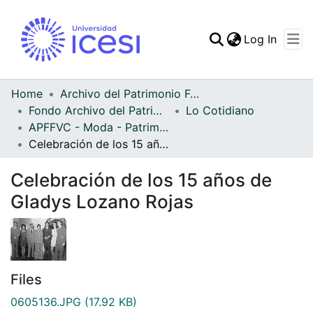
(curren
Log In
Communities & Collec
All of DSpace
Home
Archivo del Patrimonio Fotográfico y Fílmico del Valle del Cauca
Fondo Archivo del Patrimonio Fotográfico y Fílmico del Valle del Cauca
Lo Cotidiano
Statistics
APFFVC - Moda - Patrimonial
Celebración de los 15 años de Gladys Lozano Rojas
Celebración de los 15 años de
Gladys Lozano Rojas
Files
0605136.JPG
(17.92 KB)