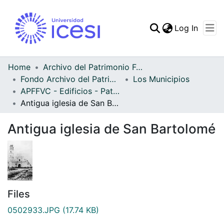
(curren
Log In
Communities & Collec
All of DSpace
Home
Archivo del Patrimonio Fotográfico y Fílmico del Valle del Cauca
Fondo Archivo del Patrimonio Fotográfico y Fílmico del Valle del Cauca
Los Municipios
Statistics
APFFVC - Edificios - Patrimonial
Antigua iglesia de San Bartolomé
Antigua iglesia de San Bartolomé
Files
0502933.JPG
(17.74 KB)