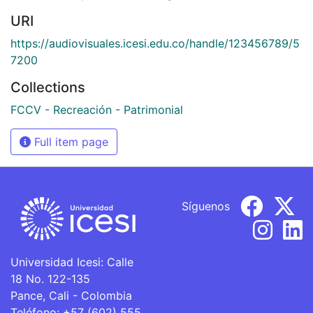
URI
https://audiovisuales.icesi.edu.co/handle/123456789/5
7200
Collections
FCCV - Recreación - Patrimonial
Full item page
Síguenos
Universidad Icesi: Calle
18 No. 122-135
Pance, Cali - Colombia
Teléfono: +57 (602) 555