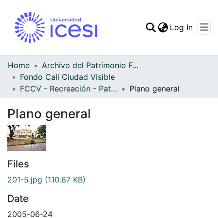
(curren
Log In
Communities & Collec
All of DSpace
Home
Archivo del Patrimonio Fotográfico y Fílmico del Valle del Cauca
Fondo Cali Ciudad Visible
Statistics
FCCV - Recreación - Patrimonial
Plano general
Plano general
Files
201-5.jpg
(110.67 KB)
Date
2005-06-24