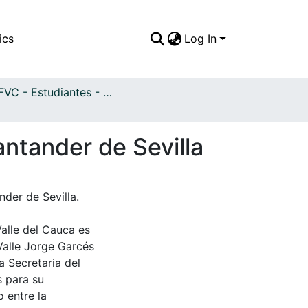
ics
Log In
APFFVC - Estudiantes - Patrimonial
antander de Sevilla
der de Sevilla.
Valle del Cauca es
Valle Jorge Garcés
a Secretaria del
s para su
 entre la