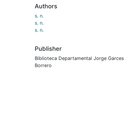
Authors
s. n.
s. n.
s. n.
Publisher
Biblioteca Departamental Jorge Garces
Borrero