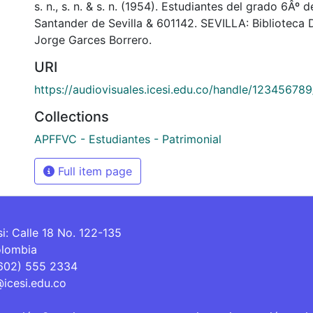
s. n., s. n. & s. n. (1954). Estudiantes del grado 6Âº 
Santander de Sevilla & 601142. SEVILLA: Biblioteca
Jorge Garces Borrero.
URI
https://audiovisuales.icesi.edu.co/handle/12345678
Collections
APFFVC - Estudiantes - Patrimonial
Full item page
si: Calle 18 No. 122-135
olombia
(602) 555 2334
@icesi.edu.co