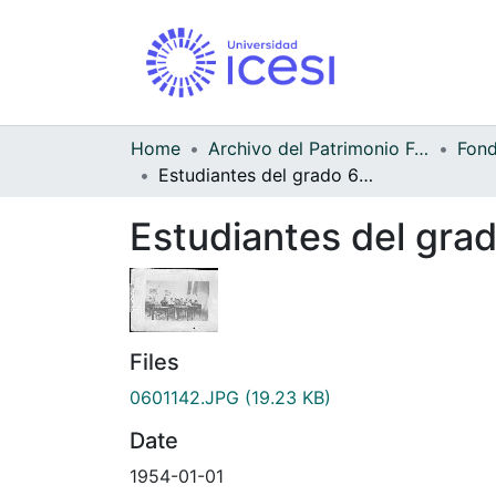
Home
Archivo del Patrimonio Fotográfico y Fílmico del Valle del Cauca
Estudiantes del grado 6Âº del colegio General Santander de Sevilla
Estudiantes del grad
Files
0601142.JPG
(19.23 KB)
Date
1954-01-01