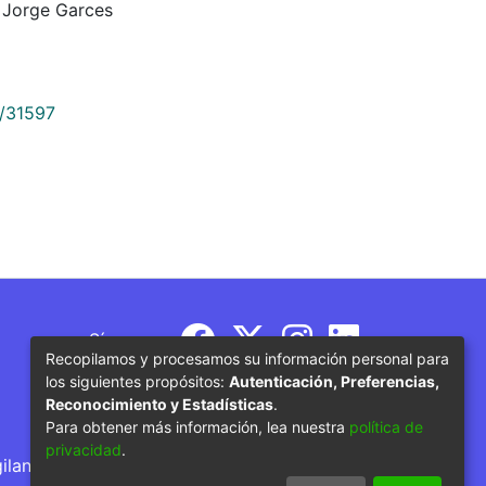
 Jorge Garces
9/31597
Síguenos
Recopilamos y procesamos su información personal para
los siguientes propósitos:
Autenticación, Preferencias,
Reconocimiento y Estadísticas
.
Para obtener más información, lea nuestra
política de
privacidad
.
gilancia por parte del Ministerio de Educación