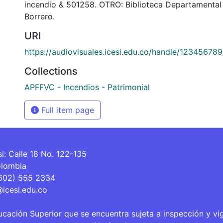
incendio & 501258. OTRO: Biblioteca Departamental
Borrero.
URI
https://audiovisuales.icesi.edu.co/handle/12345678
Collections
APFFVC - Incendios - Patrimonial
Full item page
si: Calle 18 No. 122-135
olombia
(602) 555 2334
@icesi.edu.co
ucación Superior que se encuentra sujeta a inspección y vi