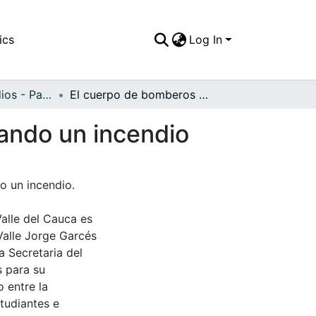
ics
Log In
APFFVC - Incendios - Patrimonial
El cuerpo de bomberos con agua a presión apagando un incendio
ando un incendio
o un incendio.
Valle del Cauca es
Valle Jorge Garcés
a Secretaria del
s para su
 entre la
tudiantes e