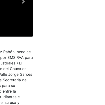
Next
ez Pabón, bendice
s por EMSIRVA para
ustriales >El
le del Cauca es
Valle Jorge Garcés
a Secretaria del
s para su
 entre la
tudiantes e
 el su uso y