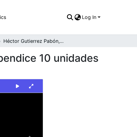
ics
Log In
Héctor Gutierrez Pabón, Obispo Auxiliar de Cali bendice 10 unidades recolectoras de EMSIRVA
 bendice 10 unidades