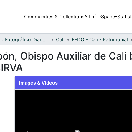
Communities & Collections
All of DSpace
Statist
Fondo Fotográfico Diario Occidente
Cali
FFDO - Cali - Patrimonial
ón, Obispo Auxiliar de Cali
SIRVA
Images & Videos
Slide 1 of 1