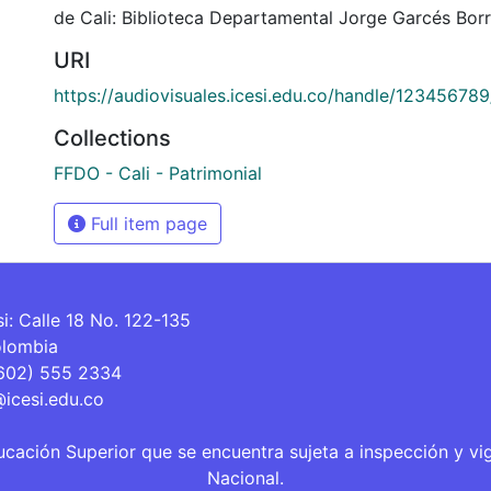
de Cali: Biblioteca Departamental Jorge Garcés Borr
URI
https://audiovisuales.icesi.edu.co/handle/12345678
Collections
FFDO - Cali - Patrimonial
Full item page
si: Calle 18 No. 122-135
olombia
(602) 555 2334
@icesi.edu.co
ucación Superior que se encuentra sujeta a inspección y vi
Nacional.