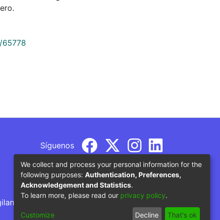
ero.
9/65778
Síguenos
We collect and process your personal information for the
following purposes:
Authentication, Preferences,
Acknowledgement and Statistics
.
To learn more, please read our
privacy policy
.
gilancia por parte del Ministerio de Educación
Customize
Decline
That's ok