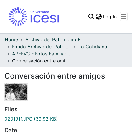
(curren
Log In
Communities & Collec
All of DSpace
Home
Archivo del Patrimonio Fotográfico y Fílmico del Valle del Cauca
Fondo Archivo del Patrimonio Fotográfico y Fílmico del Valle del Cauca
Lo Cotidiano
Statistics
APFFVC - Fotos Familiares - Patrimonial
Conversación entre amigos
Conversación entre amigos
Files
0201911.JPG
(39.92 KB)
Date