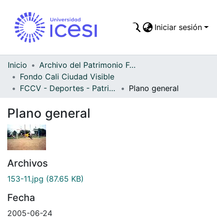
Iniciar sesión
Comunidades
Todo DSpace
Inicio
Archivo del Patrimonio Fotográfico y Fílmico del Valle del Cauca
Fondo Cali Ciudad Visible
Estadísticas
FCCV - Deportes - Patrimonial
Plano general
Plano general
Archivos
153-11.jpg
(87.65 KB)
Fecha
2005-06-24