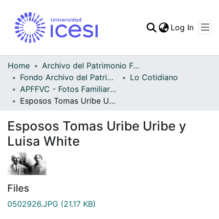
(curren
Log In
Communities & Collec
All of DSpace
Home
Archivo del Patrimonio Fotográfico y Fílmico del Valle del Cauca
Fondo Archivo del Patrimonio Fotográfico y Fílmico del Valle del Cauca
Lo Cotidiano
Statistics
APFFVC - Fotos Familiares - Patrimonial
Esposos Tomas Uribe Uribe y Luisa White
Esposos Tomas Uribe Uribe y
Luisa White
Files
0502926.JPG
(21.17 KB)