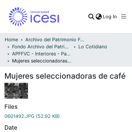
(curren
Log In
Communities & Collec
All of DSpace
Home
Archivo del Patrimonio Fotográfico y Fílmico del Valle del Cauca
Fondo Archivo del Patrimonio Fotográfico y Fílmico del Valle del Cauca
Lo Cotidiano
Statistics
APFFVC - Interiores - Patrimonial
Mujeres seleccionadoras de café
Mujeres seleccionadoras de café
Files
0601492.JPG
(52.92 KB)
Date