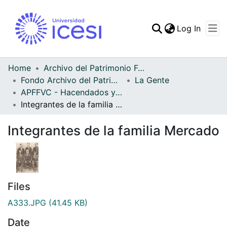
(curren
Log In
Communities & Collec
All of DSpace
Home
Archivo del Patrimonio Fotográfico y Fílmico del Valle del Cauca
Fondo Archivo del Patrimonio Fotográfico y Fílmico del Valle del Cauca
La Gente
Statistics
APFFVC - Hacendados y Comerci - Patrimonial
Integrantes de la familia Mercado
Integrantes de la familia Mercado
Files
A333.JPG
(41.45 KB)
Date