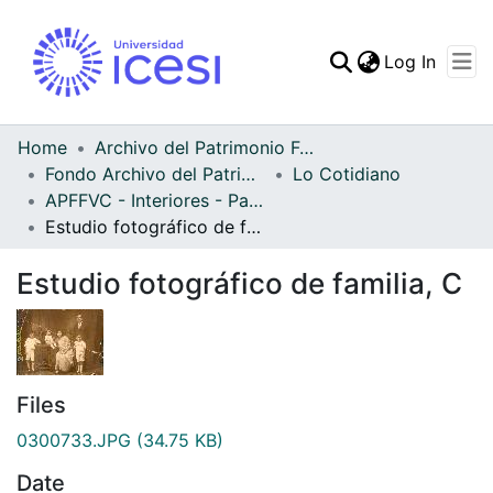
(curren
Log In
Communities & Collec
All of DSpace
Home
Archivo del Patrimonio Fotográfico y Fílmico del Valle del Cauca
Fondo Archivo del Patrimonio Fotográfico y Fílmico del Valle del Cauca
Lo Cotidiano
Statistics
APFFVC - Interiores - Patrimonial
Estudio fotográfico de familia, C
Estudio fotográfico de familia, C
Files
0300733.JPG
(34.75 KB)
Date