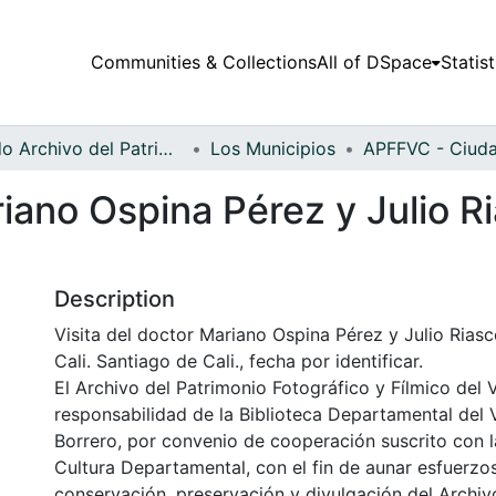
Communities & Collections
All of DSpace
Statist
Fondo Archivo del Patrimonio Fotográfico y Fílmico del Valle del Cauca
Los Municipios
riano Ospina Pérez y Julio R
Description
Visita del doctor Mariano Ospina Pérez y Julio Riasc
Cali. Santiago de Cali., fecha por identificar.
El Archivo del Patrimonio Fotográfico y Fílmico del 
responsabilidad de la Biblioteca Departamental del 
Borrero, por convenio de cooperación suscrito con l
Cultura Departamental, con el fin de aunar esfuerzo
conservación, preservación y divulgación del Archivo