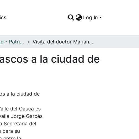
ics
Log In
APFFVC - Ciudad - Patrimonial
Visita del doctor Mariano Ospina Pérez y Julio Riascos a la ciudad de Cali
iascos a la ciudad de
os a la ciudad de
Valle del Cauca es
Valle Jorge Garcés
a Secretaria del
s para su
 entre la