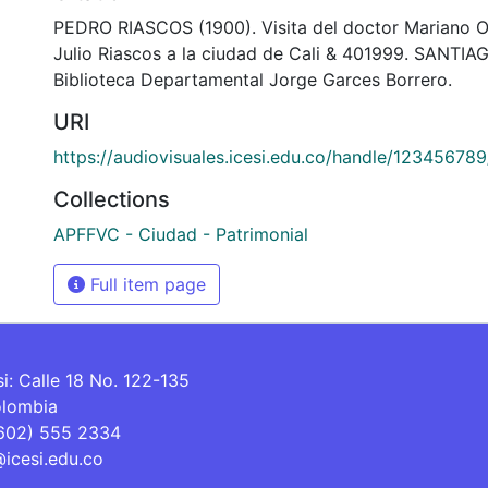
PEDRO RIASCOS (1900). Visita del doctor Mariano O
Julio Riascos a la ciudad de Cali & 401999. SANTIA
Biblioteca Departamental Jorge Garces Borrero.
URI
https://audiovisuales.icesi.edu.co/handle/12345678
Collections
APFFVC - Ciudad - Patrimonial
Full item page
si: Calle 18 No. 122-135
olombia
(602) 555 2334
@icesi.edu.co