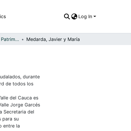
ics
Log In
APFFVC - Moda - Patrimonial
Medarda, Javier y María
audalados, durante
ord de todos los
Valle del Cauca es
Valle Jorge Garcés
a Secretaria del
s para su
 entre la