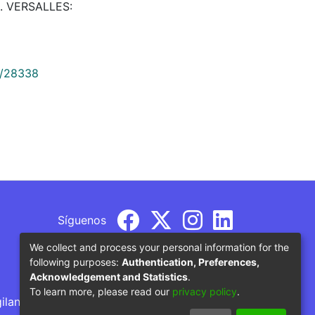
66. VERSALLES:
9/28338
Síguenos
We collect and process your personal information for the
following purposes:
Authentication, Preferences,
Acknowledgement and Statistics
.
To learn more, please read our
privacy policy
.
gilancia por parte del Ministerio de Educación