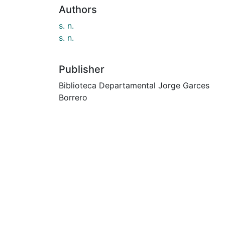
Authors
s. n.
s. n.
Publisher
Biblioteca Departamental Jorge Garces
Borrero