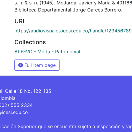
s. n. & s. n. (1945). Medarda, Javier y María & 4011
Biblioteca Departamental Jorge Garces Borrero.
URI
https://audiovisuales.icesi.edu.co/handle/12345678
Collections
APFFVC - Moda - Patrimonial
Full item page
si: Calle 18 No. 122-135
olombia
(602) 555 2334
@icesi.edu.co
ucación Superior que se encuentra sujeta a inspección y vi