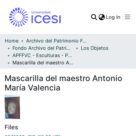
(curren
Log In
Communities & Collec
All of DSpace
Home
Archivo del Patrimonio Fotográfico y Fílmico del Valle del Cauca
Fondo Archivo del Patrimonio Fotográfico y Fílmico del Valle del Cauca
Los Objetos
Statistics
APFFVC - Esculturas - Patrimonial
Mascarilla del maestro Antonio María Valencia
Mascarilla del maestro Antonio
María Valencia
Files