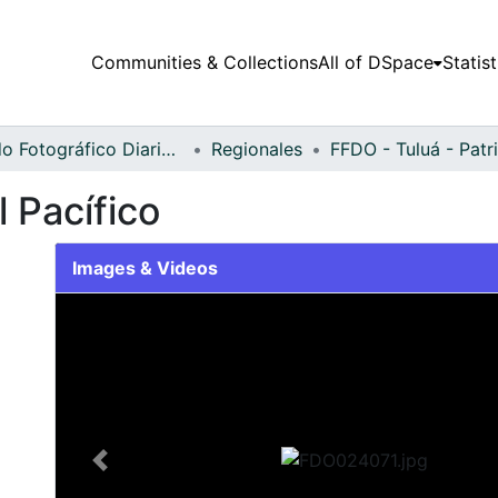
Communities & Collections
All of DSpace
Statist
Fondo Fotográfico Diario Occidente
Regionales
 Pacífico
Images & Videos
Slide 1 of 2
Previous