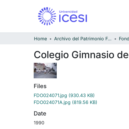
Home
Archivo del Patrimonio Fotográfico y Fílmico del Valle del Cauca
Colegio Gimnasio del
Files
FDO024071.jpg
(930.43 KB)
FDO024071A.jpg
(819.56 KB)
Date
1990