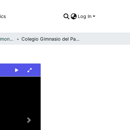
ics
Log In
FFDO - Tuluá - Patrimonial
Colegio Gimnasio del Pacífico
Next