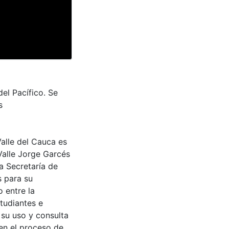
el Pacífico. Se
s
Valle del Cauca es
Valle Jorge Garcés
a Secretaría de
s para su
 entre la
tudiantes e
 su uso y consulta
en el proceso de