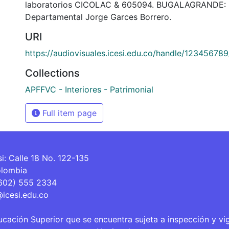
laboratorios CICOLAC & 605094. BUGALAGRANDE: B
Departamental Jorge Garces Borrero.
URI
https://audiovisuales.icesi.edu.co/handle/12345678
Collections
APFFVC - Interiores - Patrimonial
Full item page
si: Calle 18 No. 122-135
olombia
(602) 555 2334
@icesi.edu.co
ucación Superior que se encuentra sujeta a inspección y vi