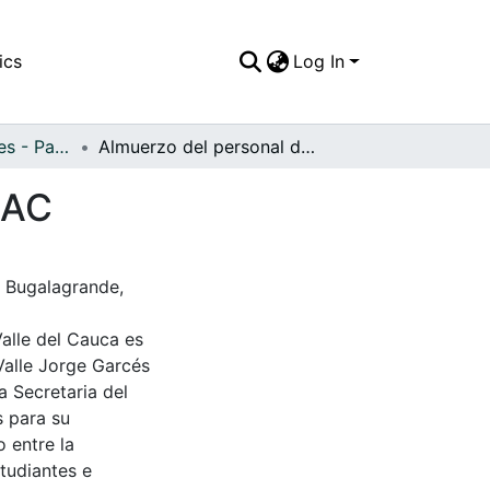
ics
Log In
APFFVC - Interiores - Patrimonial
Almuerzo del personal de los laboratorios CICOLAC
LAC
. Bugalagrande,
Valle del Cauca es
Valle Jorge Garcés
a Secretaria del
s para su
 entre la
tudiantes e