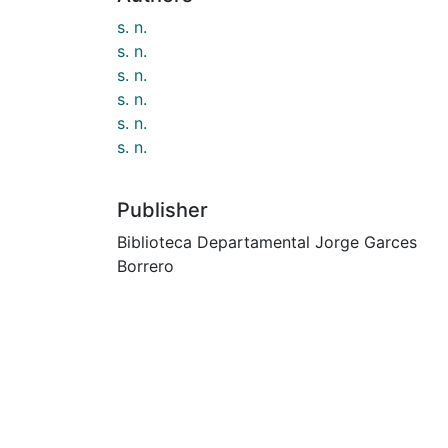
s. n.
s. n.
s. n.
s. n.
s. n.
s. n.
Publisher
Biblioteca Departamental Jorge Garces
Borrero