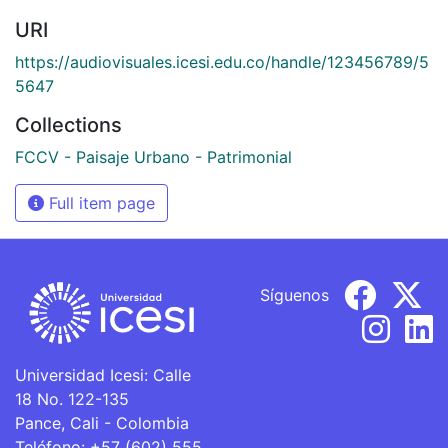
URI
https://audiovisuales.icesi.edu.co/handle/123456789/5
5647
Collections
FCCV - Paisaje Urbano - Patrimonial
Full item page
Síguenos
Universidad Icesi: Calle
18 No. 122-135
Pance, Cali - Colombia
Teléfono: +57 (602) 555