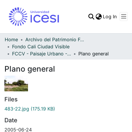
(curren
Log In
Communities & Collec
All of DSpace
Home
Archivo del Patrimonio Fotográfico y Fílmico del Valle del Cauca
Fondo Cali Ciudad Visible
Statistics
FCCV - Paisaje Urbano - Patrimonial
Plano general
Plano general
Files
483-22.jpg
(175.19 KB)
Date
2005-06-24