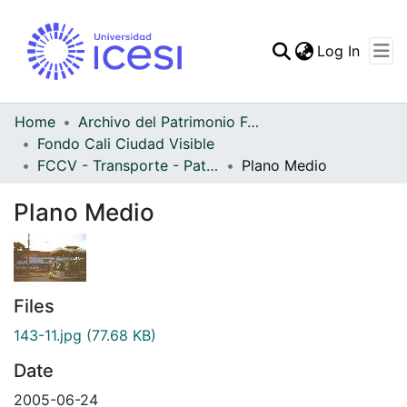
(curren
Log In
Communities & Collec
All of DSpace
Home
Archivo del Patrimonio Fotográfico y Fílmico del Valle del Cauca
Fondo Cali Ciudad Visible
Statistics
FCCV - Transporte - Patrimonial
Plano Medio
Plano Medio
Files
143-11.jpg
(77.68 KB)
Date
2005-06-24