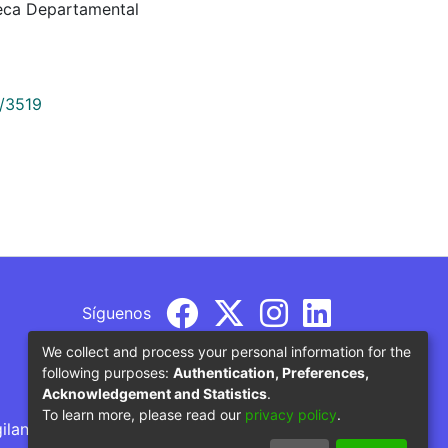
teca Departamental
9/3519
Síguenos
We collect and process your personal information for the
following purposes:
Authentication, Preferences,
Acknowledgement and Statistics
.
To learn more, please read our
privacy policy
.
gilancia por parte del Ministerio de Educación