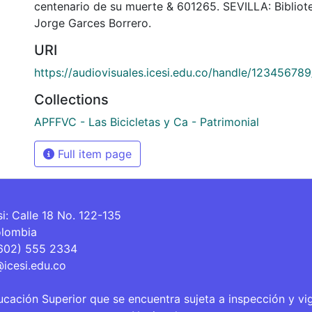
centenario de su muerte & 601265. SEVILLA: Biblio
Jorge Garces Borrero.
URI
https://audiovisuales.icesi.edu.co/handle/12345678
Collections
APFFVC - Las Bicicletas y Ca - Patrimonial
Full item page
si: Calle 18 No. 122-135
olombia
(602) 555 2334
@icesi.edu.co
ucación Superior que se encuentra sujeta a inspección y vi