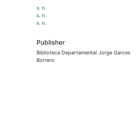
s. n.
s. n.
s. n.
Publisher
Biblioteca Departamental Jorge Garces
Borrero