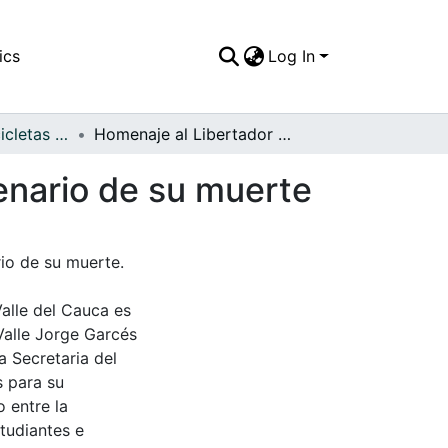
ics
Log In
APFFVC - Las Bicicletas y Ca - Patrimonial
Homenaje al Libertador Simón Bolivar en el centenario de su muerte
enario de su muerte
io de su muerte.
Valle del Cauca es
Valle Jorge Garcés
a Secretaria del
s para su
 entre la
tudiantes e