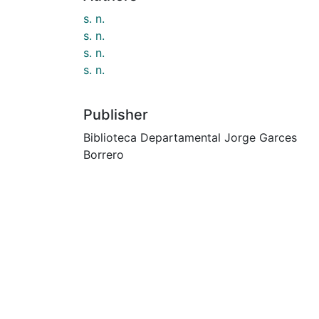
s. n.
s. n.
s. n.
s. n.
Publisher
Biblioteca Departamental Jorge Garces
Borrero