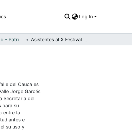
ics
Log In
APFFVC - Ciudad - Patrimonial
Asistentes al X Festival del Mono Núñez
Valle del Cauca es
Valle Jorge Garcés
a Secretaria del
s para su
 entre la
tudiantes e
 el su uso y