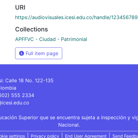
URI
https://audiovisuales.icesi.edu.co/handle/12345678
Collections
APFFVC - Ciudad - Patrimonial
Full item page
si: Calle 18 No. 122-135
olombia
(602) 555 2334
@icesi.edu.co
ucación Superior que se encuentra sujeta a inspección y vi
Nacional.
okie settings
Privacy policy
End User Agreement
Send Feedb