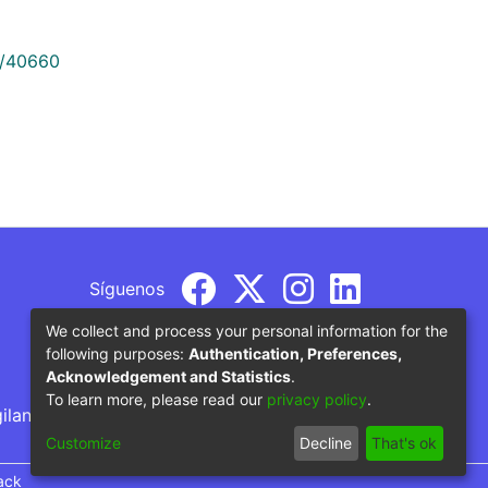
9/40660
Síguenos
We collect and process your personal information for the
following purposes:
Authentication, Preferences,
Acknowledgement and Statistics
.
To learn more, please read our
privacy policy
.
gilancia por parte del Ministerio de Educación
Customize
Decline
That's ok
ack