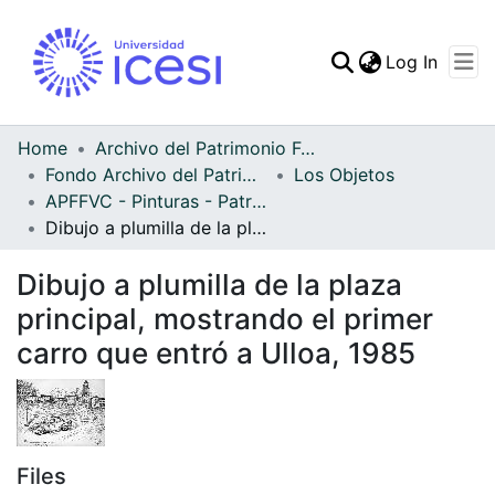
(curren
Log In
Communities & Collec
All of DSpace
Home
Archivo del Patrimonio Fotográfico y Fílmico del Valle del Cauca
Fondo Archivo del Patrimonio Fotográfico y Fílmico del Valle del Cauca
Los Objetos
Statistics
APFFVC - Pinturas - Patrimonial
Dibujo a plumilla de la plaza principal, mostrando el primer carro que entró a Ulloa, 1985
Dibujo a plumilla de la plaza
principal, mostrando el primer
carro que entró a Ulloa, 1985
Files