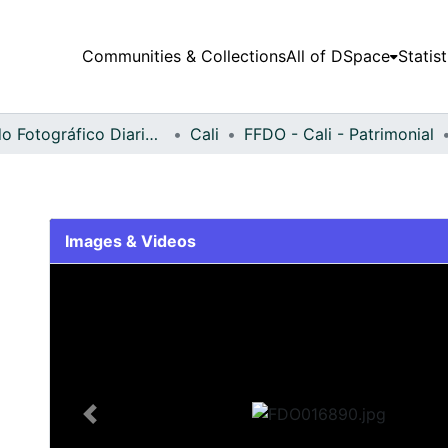
Communities & Collections
All of DSpace
Statist
Fondo Fotográfico Diario Occidente
Cali
FFDO - Cali - Patrimonial
Images & Videos
Slide 1 of 2
Previous