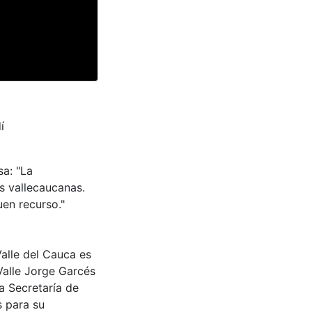
í
sa: "La
s vallecaucanas.
en recurso."
Valle del Cauca es
Valle Jorge Garcés
a Secretaría de
s para su