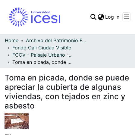
(curren
Log In
Communities & Collec
All of DSpace
Home
Archivo del Patrimonio Fotográfico y Fílmico del Valle del Cauca
Fondo Cali Ciudad Visible
Statistics
FCCV - Paisaje Urbano - Patrimonial
Toma en picada, donde se puede apreciar la cubierta de algunas viviendas, con tejados en zinc y asbesto
Toma en picada, donde se puede
apreciar la cubierta de algunas
viviendas, con tejados en zinc y
asbesto