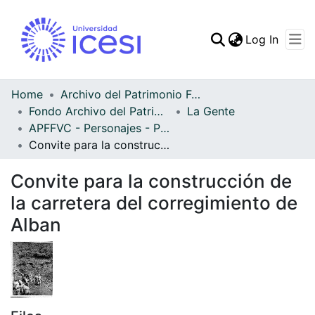
(curren
Log In
Communities & Collec
All of DSpace
Home
Archivo del Patrimonio Fotográfico y Fílmico del Valle del Cauca
Fondo Archivo del Patrimonio Fotográfico y Fílmico del Valle del Cauca
La Gente
Statistics
APFFVC - Personajes - Patrimonial
Convite para la construcción de la carretera del corregimiento de Alban
Convite para la construcción de
la carretera del corregimiento de
Alban