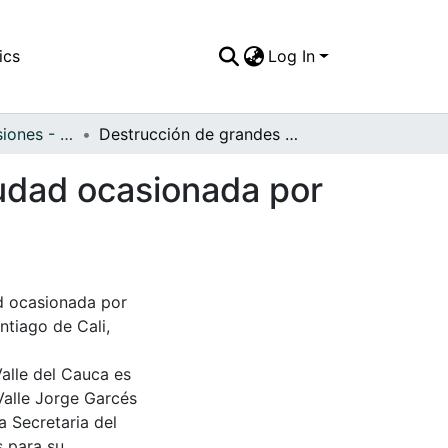
ics
Log In
APFFVC - Explosiones - Patrimonial
Destrucción de grandes zonas del norte de la ciudad ocasionada por la explosión de camiones cargados con dinamita
iudad ocasionada por
d ocasionada por
ntiago de Cali,
Valle del Cauca es
Valle Jorge Garcés
a Secretaria del
s para su