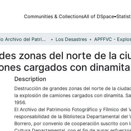
Communities & Collections
All of DSpace
Statist
Fondo Archivo del Patrimonio Fotográfico y Fílmico del Valle del Cauca
Los Desastres
des zonas del norte de la c
iones cargados con dinamita
Description
Destrucción de grandes zonas del norte de la ciuda
la explosión de camiones cargados con dinamita. Sa
1956.
El Archivo del Patrimonio Fotográfico y Fílmico del 
responsabilidad de la Biblioteca Departamental del 
Borrero, por convenio de cooperación suscrito con l
Cultura Departamental, con el fin de aunar esfuerzo