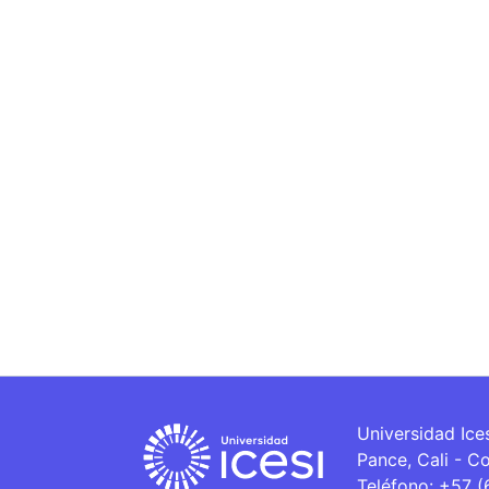
Universidad Ice
Pance, Cali - C
Teléfono: +57 