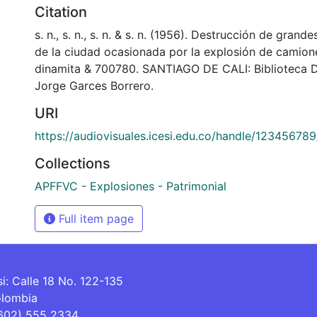
Citation
s. n., s. n., s. n. & s. n. (1956). Destrucción de grand
de la ciudad ocasionada por la explosión de camio
dinamita & 700780. SANTIAGO DE CALI: Biblioteca 
Jorge Garces Borrero.
URI
https://audiovisuales.icesi.edu.co/handle/12345678
Collections
APFFVC - Explosiones - Patrimonial
Full item page
si: Calle 18 No. 122-135
olombia
(602) 555 2334