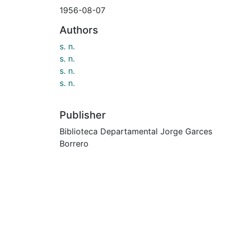
1956-08-07
Authors
s. n.
s. n.
s. n.
s. n.
Publisher
Biblioteca Departamental Jorge Garces
Borrero