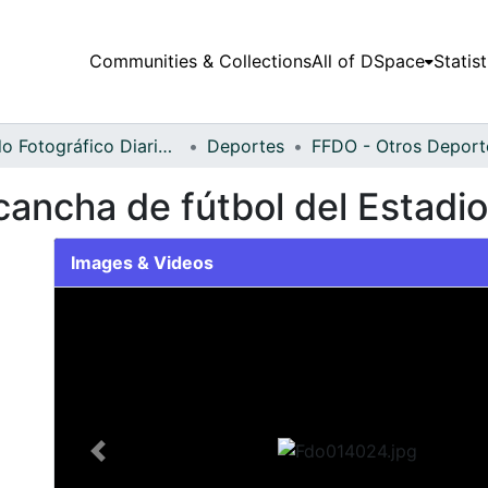
Communities & Collections
All of DSpace
Statist
Fondo Fotográfico Diario Occidente
Deportes
cancha de fútbol del Estad
Images & Videos
Slide 1 of 2
Previous