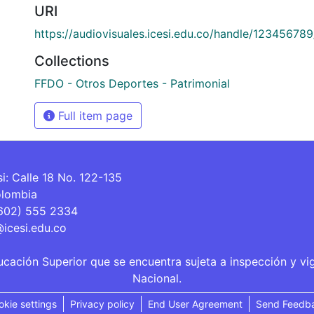
URI
https://audiovisuales.icesi.edu.co/handle/12345678
Collections
FFDO - Otros Deportes - Patrimonial
Full item page
si: Calle 18 No. 122-135
olombia
(602) 555 2334
@icesi.edu.co
ucación Superior que se encuentra sujeta a inspección y vi
Nacional.
okie settings
Privacy policy
End User Agreement
Send Feedb