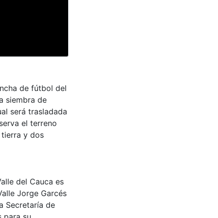
ancha de fútbol del
a siembra de
al será trasladada
serva el terreno
tierra y dos
Valle del Cauca es
Valle Jorge Garcés
a Secretaría de
s para su