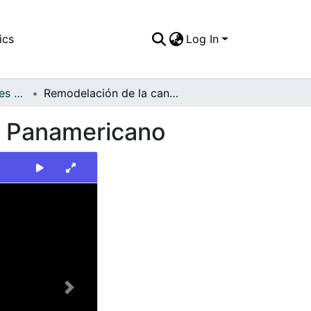
ics
Log In
FFDO - Otros Deportes - Patrimonial
Remodelación de la cancha de fútbol del Estadio Panamericano
io Panamericano
Next