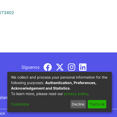
9/73402
Síguenos
We collect and process your personal information for the
following purposes:
Authentication, Preferences,
Acknowledgement and Statistics
.
To learn more, please read our
privacy policy
.
gilancia por parte del Ministerio de Educación
Customize
Decline
That's ok
ack