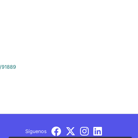
9/91889
Síguenos