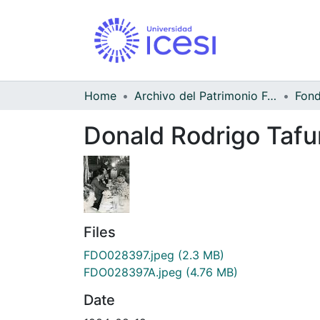
Home
Archivo del Patrimonio Fotográfico y Fílmico del Valle del Cauca
Donald Rodrigo Tafu
Files
FDO028397.jpeg
(2.3 MB)
FDO028397A.jpeg
(4.76 MB)
Date