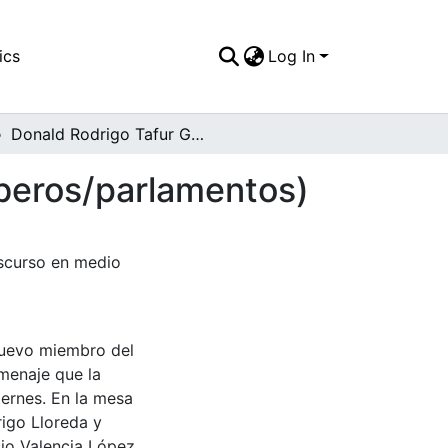
ics
Log In
Donald Rodrigo Tafur González (capitán de bomberos/parlamentos)
beros/parlamentos)
iscurso en medio
nuevo miembro del
menaje que la
iernes. En la mesa
rigo Lloreda y
cio Valencia López