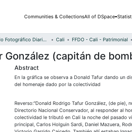
Communities & Collections
All of DSpace
Statist
Fondo Fotográfico Diario Occidente
Cali
FFDO - Cali - Patrimonial
r González (capitán de bom
Abstract
En la gráfica se observa a Donald Tafur dando un d
del homenaje dado por la colectividad
Reverso:"Donald Rodrigo Tafur González, (de pie), 
Directorio Nacional Conservador, al responder al ho
colectividad le tributó en Cali la noche del pasado v
principal, Carlos Holguin Sardi, Daniel Mazuera, Rod
Victorio Garrido Caicedo. También allí estaban Igna