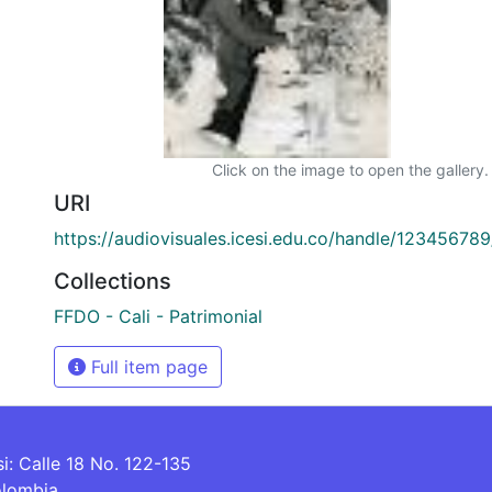
Click on the image to open the gallery.
URI
https://audiovisuales.icesi.edu.co/handle/12345678
Collections
FFDO - Cali - Patrimonial
Full item page
si: Calle 18 No. 122-135
olombia